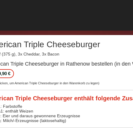
rican Triple Cheeseburger
f (375 g), 3x Cheddar, 3x Bacon
can Triple Cheeseburger in Rathenow bestellen (in den
9,90 €
licken, um American Triple Cheeseburger in den Warenkorb zu legen)
ican Triple Cheeseburger enthält folgende Zusa
1: Farbstoffe
a1: enthält Weizen
c: Eier und daraus gewonnene Erzeugnisse
g: Milch/-Erzeugnisse (laktosehaltig)