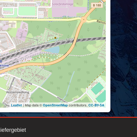
| Map data ©
contributors,
Leaflet
OpenStreetMap
CC-BY-SA
iefergebiet