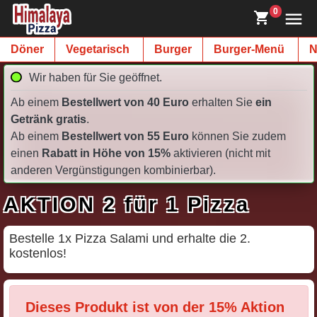
0
Döner
Vegetarisch
Burger
Burger-Menü
N
Wir haben für Sie geöffnet.
Ab einem
Bestellwert von 40 Euro
erhalten Sie
ein
Getränk gratis
.
Ab einem
Bestellwert von 55 Euro
können Sie zudem
einen
Rabatt in Höhe von 15%
aktivieren (nicht mit
anderen Vergünstigungen kombinierbar).
AKTION 2 für 1 Pizza
Bestelle 1x Pizza Salami und erhalte die 2.
kostenlos!
Dieses Produkt ist von der 15% Aktion