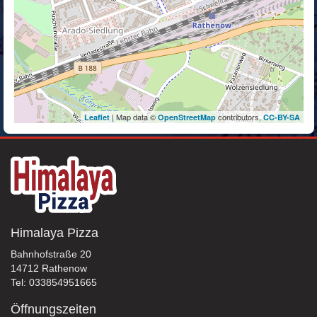
| Map data ©
contributors,
Leaflet
OpenStreetMap
CC-BY-SA
Himalaya Pizza
Bahnhofstraße 20
14712 Rathenow
Tel: 033854951665
Öffnungszeiten