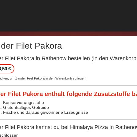
der Filet Pakora
r Filet Pakora in Rathenow bestellen (in den Warenkorb
6,50 €
licken, um Zander Filet Pakora in den Warenkorb zu legen)
er Filet Pakora enthält folgende Zusatzstoffe b
2: Konservierungsstoffe
a: Glutenhaltiges Getreide
d: Fische und daraus gewonnene Erzeugnisse
r Filet Pakora kannst du bei Himalaya Pizza in Rathenow
schlossen