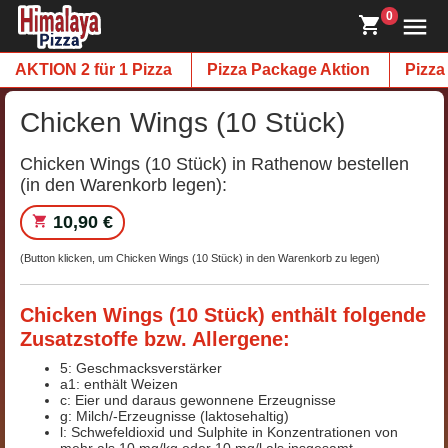
0
AKTION 2 für 1 Pizza
Pizza Package Aktion
Pizza
Chicken Wings (10 Stück)
Chicken Wings (10 Stück) in Rathenow bestellen
(in den Warenkorb legen):
10,90 €
(Button klicken, um Chicken Wings (10 Stück) in den Warenkorb zu legen)
Chicken Wings (10 Stück) enthält folgende
Zusatzstoffe bzw. Allergene:
5: Geschmacksverstärker
a1: enthält Weizen
c: Eier und daraus gewonnene Erzeugnisse
g: Milch/-Erzeugnisse (laktosehaltig)
l: Schwefeldioxid und Sulphite in Konzentrationen von
mehr als 10 mg/kg oder 10 mg/l als insgesamt