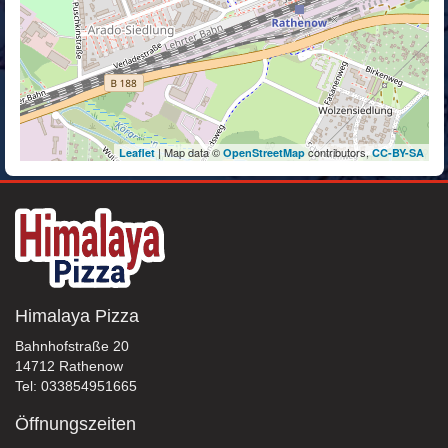
| Map data ©
contributors,
Leaflet
OpenStreetMap
CC-BY-SA
Himalaya Pizza
Bahnhofstraße 20
14712 Rathenow
Tel: 033854951665
Öffnungszeiten