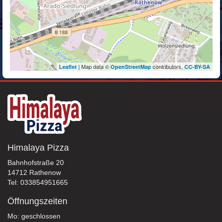
| Map data ©
contributors,
Leaflet
OpenStreetMap
CC-BY-SA
Himalaya Pizza
Bahnhofstraße 20
14712 Rathenow
Tel: 033854951665
Öffnungszeiten
Mo: geschlossen