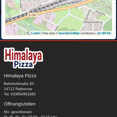
| Map data ©
contributors,
Leaflet
OpenStreetMap
CC-BY-SA
Himalaya Pizza
Bahnhofstraße 20
14712 Rathenow
Tel: 033854951665
Öffnungszeiten
Mo: geschlossen
Di, Mi, Do, Fr: 10:00 - 22:15 Uhr