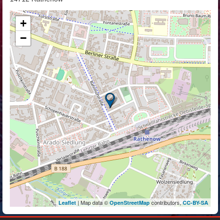
+
−
| Map data ©
contributors,
Leaflet
OpenStreetMap
CC-BY-SA