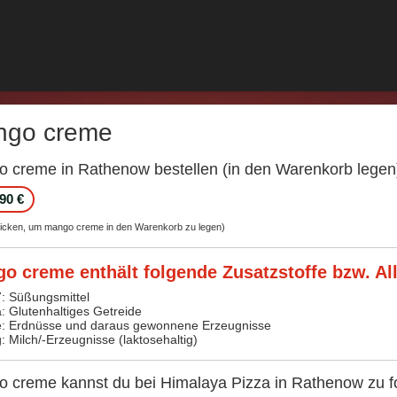
ngo creme
 creme in Rathenow bestellen (in den Warenkorb legen
,90 €
klicken, um mango creme in den Warenkorb zu legen)
o creme enthält folgende Zusatzstoffe bzw. Al
7: Süßungsmittel
a: Glutenhaltiges Getreide
e: Erdnüsse und daraus gewonnene Erzeugnisse
g: Milch/-Erzeugnisse (laktosehaltig)
 creme kannst du bei Himalaya Pizza in Rathenow zu fo