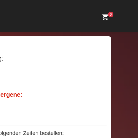
0
):
lergene:
lgenden Zeiten bestellen: