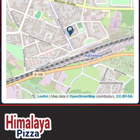
| Map data ©
contributors,
Leaflet
OpenStreetMap
CC-BY-SA