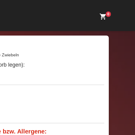
0
e Zwiebeln
rb legen):
 bzw. Allergene: