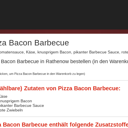
za Bacon Barbecue
omatensauce, Käse, knusprigem Bacon, pikanter Barbecue Sauce, rot
 Bacon Barbecue in Rathenow bestellen (in den Warenko
klicken, um Pizza Bacon Barbecue in den Warenkorb zu legen)
ählbare) Zutaten von Pizza Bacon Barbecue:
Käse
knusprigem Bacon
pikanter Barbecue Sauce
rote Zwiebeln
a Bacon Barbecue enthält folgende Zusatzstoffe