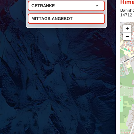
Hima
GETRÄNKE
Bahnho
14712
MITTAGS-ANGEBOT
+
−