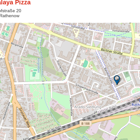
laya Pizza
fstraße 20
 Rathenow