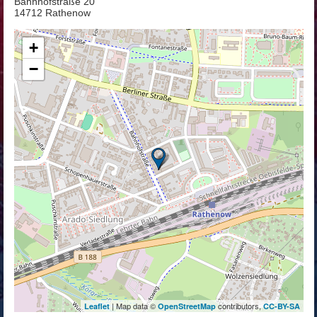
Bahnhofstraße 20
14712 Rathenow
+
−
| Map data ©
contributors,
Leaflet
OpenStreetMap
CC-BY-SA